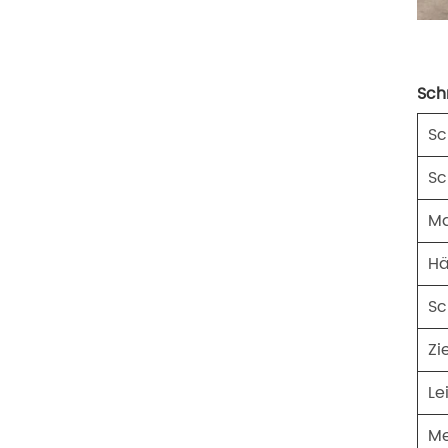
Sch
Sc
Sc
Ma
Hä
Sc
Zi
Le
Me