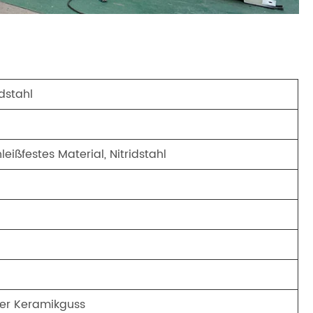
dstahl
ißfestes Material, Nitridstahl
er Keramikguss