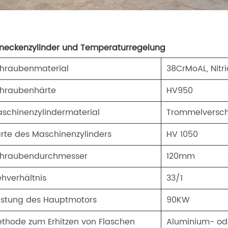
neckenzylinder und Temperaturregelung
hraubenmaterial
38CrMoAL, Nitri
hraubenhärte
HV950
schinenzylindermaterial
Trommelverschle
rte des Maschinenzylinders
HV 1050
hraubendurchmesser
120mm
ehverhältnis
33/1
istung des Hauptmotors
90KW
thode zum Erhitzen von Flaschen
Aluminium- od