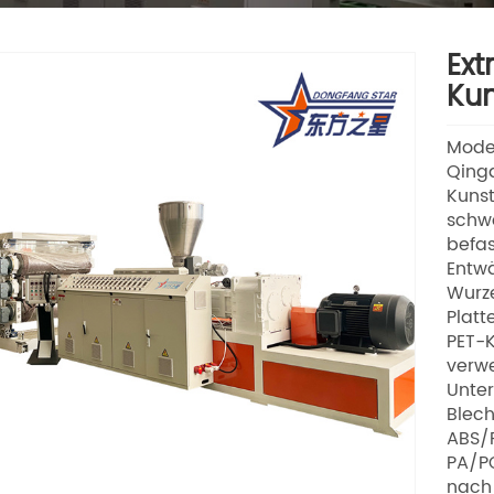
Ext
Kun
Mode
Qingd
Kunst
schwa
befas
Entwä
Wurze
Platt
PET-K
verwe
Unter
Blech
ABS/
PA/PO
nach