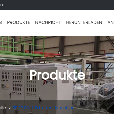
om
S
PRODUKTE
NACHRICHT
HERUNTERLADEN
AN
Produkte
lie
PE PP Blatt Extruder -Maschine