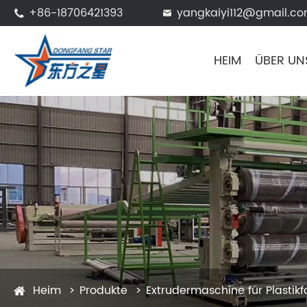
+86-18706421393
yangkaiyi112@gmail.c


HEIM
ÜBER UN
Heim
Produkte
Extrudermaschine für Plastikfo