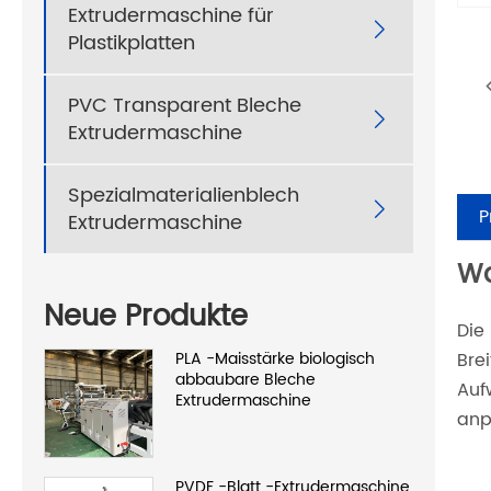
Extrudermaschine für

Plastikplatten
PVC Transparent Bleche

Extrudermaschine
Spezialmaterialienblech

P
Extrudermaschine
Wa
Neue Produkte
Die
PLA -Maisstärke biologisch
Bre
abbaubare Bleche
Auf
Extrudermaschine
anp
PVDF -Blatt -Extrudermaschine