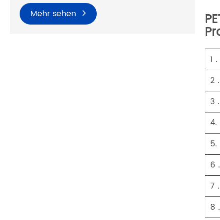
Mehr sehen
PE
Pr
1
2
3
4.
5.
6
7
8