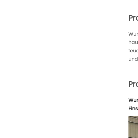
Pr
Wur
hau
feu
und
Pr
Wur
Ein