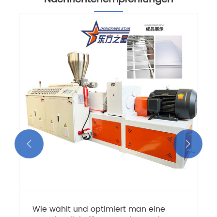
Hartes PVC transparenter Blatt -
Extrudermaschine: Klarheit mit Stärke
Mehr sehen >>

