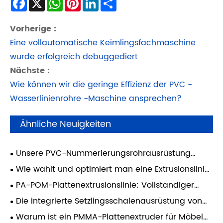
Vorherige :
Eine vollautomatische Keimlingsfachmaschine
wurde erfolgreich debuggediert
Nächste :
Wie können wir die geringe Effizienz der PVC -
Wasserlinienrohre -Maschine ansprechen?
Ähnliche Neuigkeiten
​Unsere PVC-Nummerierungsrohrausrüstung
wurde erfolgreich in Betrieb genommen und deckt
Wie wählt und optimiert man eine Extrusionslinie
die Produktion aller Spezifikationen von 1,5 bis 10
für PVC-Schaumplatten für eine stabile
PA-POM-Plattenextrusionslinie: Vollständiger
mm ab.
Produktion?
Verarbeitungsleitfaden für die Produktion
Die integrierte Setzlingsschalenausrüstung von
hochwertiger technischer Kunststoffplatten
Qingdao East Star Machinery wurde erfolgreich in
Warum ist ein PMMA-Plattenextruder für Möbel
den Jemen geliefert