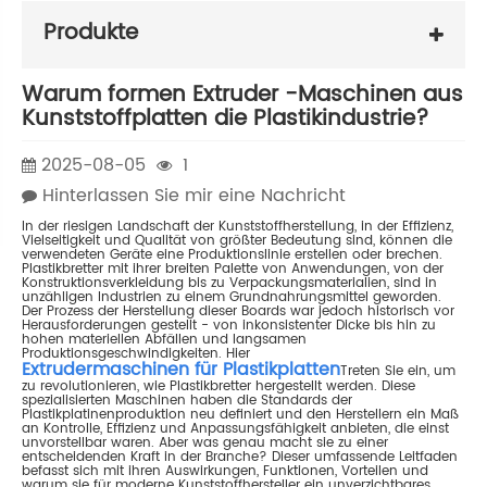
Produkte
Warum formen Extruder -Maschinen aus
Kunststoffplatten die Plastikindustrie?
2025-08-05
1
Hinterlassen Sie mir eine Nachricht
In der riesigen Landschaft der Kunststoffherstellung, in der Effizienz,
Vielseitigkeit und Qualität von größter Bedeutung sind, können die
verwendeten Geräte eine Produktionslinie erstellen oder brechen.
Plastikbretter mit ihrer breiten Palette von Anwendungen, von der
Konstruktionsverkleidung bis zu Verpackungsmaterialien, sind in
unzähligen Industrien zu einem Grundnahrungsmittel geworden.
Der Prozess der Herstellung dieser Boards war jedoch historisch vor
Herausforderungen gestellt - von inkonsistenter Dicke bis hin zu
hohen materiellen Abfällen und langsamen
Produktionsgeschwindigkeiten. Hier
Extrudermaschinen für Plastikplatten
Treten Sie ein, um
zu revolutionieren, wie Plastikbretter hergestellt werden. Diese
spezialisierten Maschinen haben die Standards der
Plastikplatinenproduktion neu definiert und den Herstellern ein Maß
an Kontrolle, Effizienz und Anpassungsfähigkeit anbieten, die einst
unvorstellbar waren. Aber was genau macht sie zu einer
entscheidenden Kraft in der Branche? Dieser umfassende Leitfaden
befasst sich mit ihren Auswirkungen, Funktionen, Vorteilen und
warum sie für moderne Kunststoffhersteller ein unverzichtbares