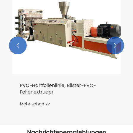
Mehr sehen >>
/ Kunststoffextruder


Nachrichtenempfehlungen