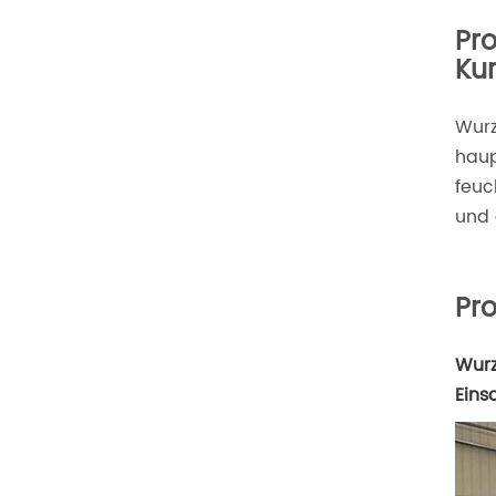
Pr
Kun
Wurz
haup
feuc
und 
Pro
Wurz
Eins