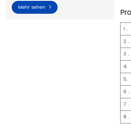
Mehr sehen
Pr
1．
2．
3．
4.
5.
6
7．
8