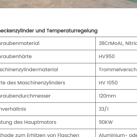
eckenzylinder und Temperaturregelung
hraubenmaterial
38CrMoAL, Nitri
hraubenhärte
HV950
schinenzylindermaterial
Trommelverschle
te des Maschinenzylinders
HV 1050
hraubendurchmesser
120mm
hverhältnis
33/1
istung des Hauptmotors
90KW
thode zum Erhitzen von Flaschen
Aluminium- od