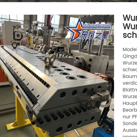
Wur
Wur
sch
Model
Qingd
Wurze
schwa
Baumb
verdi
Blatt
Wurze
Haupt
Bearb
nur P
Sonde
Ausst