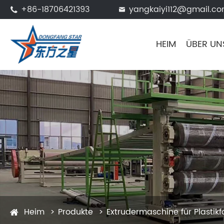
+86-18706421393
yangkaiyi112@gmail.c


HEIM
ÜBER UN
Heim
Produkte
Extrudermaschine für Plastikfo