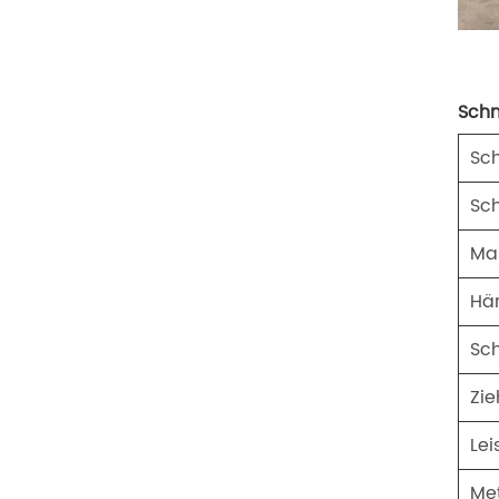
Schn
Sc
Sc
Ma
Här
Sc
Zie
Le
Me