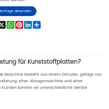
asst werden.
Anfrage absenden
acebook
X
WhatsApp
Pinterest
LinkedIn
Share
stung für Kunststoffplatten?
Die Maschine besteht aus einem Extruder, gefolgt von
lhalterung, einer Abzugsmaschine und einer
s Kunden können wir unterschiedliche Geräte