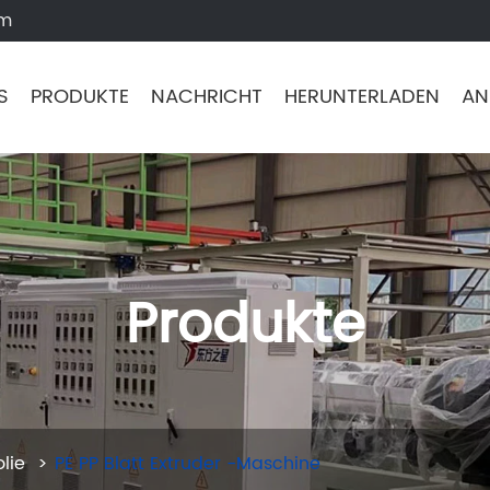
om
S
PRODUKTE
NACHRICHT
HERUNTERLADEN
AN
Produkte
lie
PE PP Blatt Extruder -Maschine