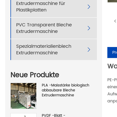
Extrudermaschine für

Plastikplatten
PVC Transparent Bleche

Extrudermaschine
Spezialmaterialienblech

P
Extrudermaschine
Was
Neue Produkte
PE-P
PLA -Maisstärke biologisch
eine
abbaubare Bleche
Aufw
Extrudermaschine
anp
PVDF -Blatt -