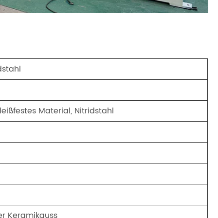
dstahl
ißfestes Material, Nitridstahl
er Keramikguss